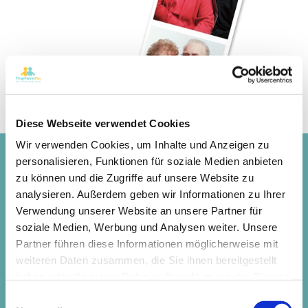
Diese Webseite verwendet Cookies
Wir verwenden Cookies, um Inhalte und Anzeigen zu
personalisieren, Funktionen für soziale Medien anbieten
Brennen Ihnen weitere Fragen unter den Nägeln?
Informieren Sie sich ausführlich auf unserer
zu können und die Zugriffe auf unsere Website zu
Homepage, oder fragen Sie direkt bei uns nach!
analysieren. Außerdem geben wir Informationen zu Ihrer
Verwendung unserer Website an unsere Partner für
09156 - 92 79 810
soziale Medien, Werbung und Analysen weiter. Unsere
Partner führen diese Informationen möglicherweise mit
weiteren Daten zusammen, die Sie ihnen bereitgestellt
Rufen Sie uns an!
haben oder die sie im Rahmen Ihrer Nutzung der Dienste
gesammelt haben.
Einwilligungsauswahl