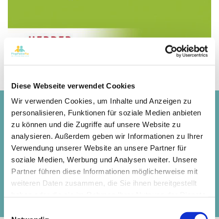
Diese Webseite verwendet Cookies
Wir verwenden Cookies, um Inhalte und Anzeigen zu
Brennen Ihnen weitere Fragen unter den Nägeln?
personalisieren, Funktionen für soziale Medien anbieten
Informieren Sie sich ausführlich auf unserer
zu können und die Zugriffe auf unsere Website zu
Homepage, oder fragen Sie direkt bei uns nach!
analysieren. Außerdem geben wir Informationen zu Ihrer
Verwendung unserer Website an unsere Partner für
09156 - 92 79 810
soziale Medien, Werbung und Analysen weiter. Unsere
Partner führen diese Informationen möglicherweise mit
weiteren Daten zusammen, die Sie ihnen bereitgestellt
Rufen Sie uns an!
haben oder die sie im Rahmen Ihrer Nutzung der Dienste
gesammelt haben.
Einwilligungsauswahl