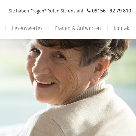
09156 - 92 79 810
Sie haben Fragen? Rufen Sie uns an!
Lesenswertes
Fragen & Antworten
Kontakt
ahrheit
Pflege zu Hause: Was Angehörige wissen müssen
Einstufung in Pflegegrade
Unterlagen anfordern
Eltern unterstützen, pflegen, versorgen
Fragen zu den Kosten
Patientenfragebogen
en
Wege aus der Pflegefalle
Fragen zum Ablauf
Ablauf
enz
Gewaschen gefüttert abgehakt
Rechtliche Fragen
lissen
Was ist zu tun, wenn Jolanta pflegt?
Fragen zur Betreuungsperson
Tatort: Pflege daheim!
Pflegesituation in Deutschland
Mutter wann stirbst du endlich
Das Herz wird nicht dement
Unter Tränen gelacht