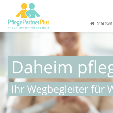
Startsei
Daheim pfle
Ihr Wegbegleiter für