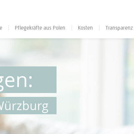
te
Pflegekräfte aus Polen
Kosten
Transparenz
Optimierungs-Check
Fallstricke
Dichtung & W
Pflege-Intensiv
Staatliche Unterstützung
Über uns
Premium-Pflege
Pflegegeldrechner
Kundenstimm
Tragödie Dem
gen:
Hinter den Ku
 Würzburg